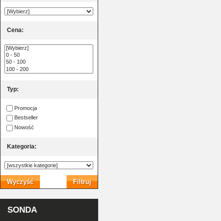
Cena:
Typ:
Promocja
Bestseller
Nowość
Kategoria
:
SONDA