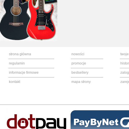
strona główna
nowości
twoje
regulamin
promocje
histo
informacje firmowe
bestsellery
zalog
kontakt
mapa strony
zarej