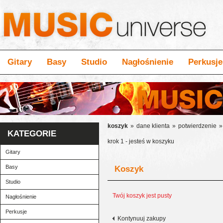
Gitary
Basy
Studio
Nagłośnienie
Perkusje
koszyk
»
dane klienta
»
potwierdzenie
»
KATEGORIE
krok 1 - jesteś w koszyku
Gitary
Basy
Koszyk
Studio
Twój koszyk jest pusty
Nagłośnienie
Perkusje
Kontynuuj zakupy